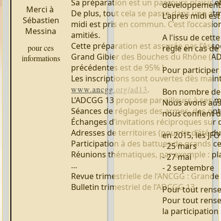
Sa préparation est un parcours plaisir 
développement
Merci à
De plus, tout cela se passe dans une at
L'après midi es
Sébastien
midi est pris en commun. C’est l’occasi
Messina
amitiés.
A l'issu de cett
Cette préparation est assurée par l’As
pour ces
règle en cas de
Grand Gibier des Bouches du Rhône (ADC
informations
précédentes est de 95% !
Pour participer
Les inscriptions sont ouvertes dès maint
www.ancgg.org/ad13
.
Bon nombre de 
L’ADCGG 13 propose par ailleurs à ses 
Nous avons auss
Séances de réglages des armes, des opti
nous confient d
Échanges d’invitations réciproques sur de
Adresses de territoires (pour tir d’été d
en 2015, les JFO
Participation à des battues de grands ce
- 25 mars
Réunions thématiques, par exemple : place
- 27 mai
…
- 2 septembre
Revue trimestrielle de l’ANCGG : Grande
Bulletin trimestriel de l’ADCGG 13.
Pour tout rense
Pour tout rens
la participation 