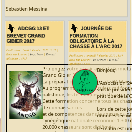
Sebastien Messina
ADCGG 13 ET
JOURNÉE DE
BREVET GRAND
FORMATION
GIBIER 2017
OBLIGATOIRE À LA
CHASSE À L'ARC 2017
Publication : lundi 3 October 2016 10:32
|
Écrit par Laurent
|
Imprimer
|
E-mail
|
Publication : vendredi 7 October 2016 18:44
|
Affichages : 4943
Écrit par Laurent
|
Imprimer
|
E-mail
|
Affichages : 5830
Prolongez votre plaisir après la fermet
Bonjour,
Grand Gibier 2017.
La préparation commencera le 04 Mars 20
L'Association S
Au programme, tous les sujets qui font vo
suis le préside
balistique, les techniques de chasse, les 
pratique de la C
Cette formation concerne tous les chas
de connaissances
Lors de cette j
et de compétences dans la chasse du gra
données techniq
cynégétique nationale reconnue: 1.300 
20.000 chasseurs sont diplômés.
Le matin est un