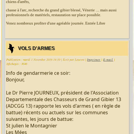
chiens d'arrêts,
chasse à l'arc, recherche du grand gibier blessé, Vénerie .... mais aussi
professionnels de matériels, restauration sur place possible.
Venez nombreux profiter d'une agréable journée. Entrée Libre
VOLS D'ARMES
Publication : mardi 1 November 2016 14:10
|
Écrit par Laurent
|
Imprimer
|
E-mail
|
Affichages : 3646
Info de gendarmerie ce soir:
Bonjour,
Le Dr Pierre JOURNEUX, président de l'Association
Departementale des Chasseurs de Grand Gibier 13
(ADCGG 13) rapporte les vols d'armes ( en règle de
battue) récents ou actuels sur les communes
suivantes, les jours de battue:
St julien le Montagnier
Les Mées