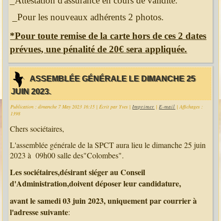
_Attestation d'assurance en cours de validité.
_Pour les nouveaux adhérents 2 photos.
*Pour toute remise de la carte hors de ces 2 dates
prévues, une pénalité de 20€ sera appliquée.
ASSEMBLÉE GÉNÉRALE LE DIMANCHE 25
JUIN 2023.
Publication : dimanche 7 May 2023 16:15
|
Écrit par Yves
|
Imprimer
|
E-mail
| Affichages :
1398
Chers sociétaires,
L'assemblée générale de la SPCT aura lieu le dimanche 25 juin
2023 à 09h00 salle des"Colombes".
Les sociétaires,désirant siéger au Conseil
d'Administration,doivent déposer leur candidature,
avant le samedi 03 juin 2023, uniquement par courrier à
l'adresse suivante
: