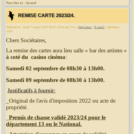
Vous êtes ici :
Accueil
REMISE CARTE 2023/24.
Publication : lundi 7 August 2023 08:22
|
Écrit par Yves
|
Imprimer
|
E-mail
| Affichages :
1320
Chers Sociétaires,
La remise des cartes aura lieu salle « bar des artistes »
à coté du casino cinéma
:
Samedi 02 septembre de 08h30 à 13h00.
Samedi 09 septembre de 08h30 à 13h00.
Justificatifs à fournir:
_Original de l'avis d'imposition 2022 ou acte de
propriété.
_
Permis de chasse validé 2023/24 pour le
département 13 ou le National.