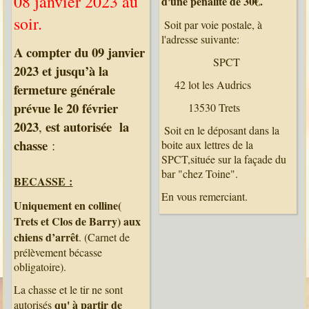
08 janvier 2023 au
d'une pénalité de 30€.
soir.
Soit par voie postale, à
l'adresse suivante:
A compter du 09 janvier
SPCT
2023 et jusqu’à la
42 lot les Audrics
fermeture générale
prévue le 20 février
13530 Trets
2023
est autorisée la
,
Soit en le déposant dans la
chasse
:
boite aux lettres de la
SPCT,située sur la façade du
bar "chez Toine".
BECASSE :
En vous remerciant.
Uniquement en colline(
Trets et Clos de Barry)
aux
chiens d’arrêt
. (Carnet de
prélèvement bécasse
obligatoire).
La chasse et le tir ne sont
qu' à partir de
autorisés