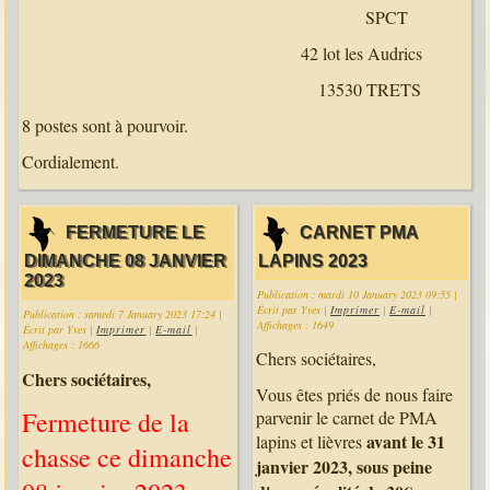
SPCT
42 lot les Audrics
13530 TRETS
8 postes sont à pourvoir.
Cordialement.
FERMETURE LE
CARNET PMA
DIMANCHE 08 JANVIER
LAPINS 2023
2023
Publication : mardi 10 January 2023 09:55
|
Écrit par Yves
|
Imprimer
|
E-mail
|
Publication : samedi 7 January 2023 17:24
|
Affichages : 1649
Écrit par Yves
|
Imprimer
|
E-mail
|
Affichages : 1666
Chers sociétaires,
Chers sociétaires,
Vous êtes priés de nous faire
Fermeture de la
parvenir le carnet de PMA
avant le 31
lapins et lièvres
chasse ce dimanche
janvier 2023, sous peine