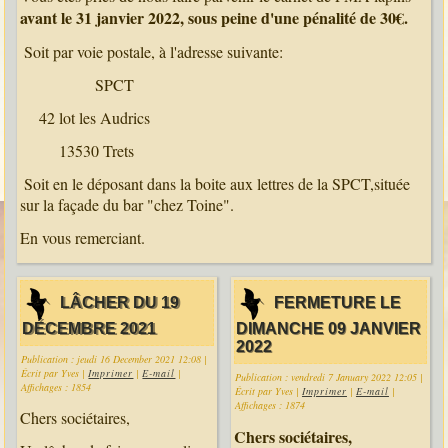
avant le 31 janvier 2022, sous peine d'une pénalité de 30€.
Soit par voie postale, à l'adresse suivante:
SPCT
42 lot les Audrics
13530 Trets
Soit en le déposant dans la boite aux lettres de la SPCT,située
sur la façade du bar "chez Toine".
En vous remerciant.
LÂCHER DU 19
FERMETURE LE
DÉCEMBRE 2021
DIMANCHE 09 JANVIER
2022
Publication : jeudi 16 December 2021 12:08
|
Écrit par Yves
|
Imprimer
|
E-mail
|
Publication : vendredi 7 January 2022 12:05
|
Affichages : 1854
Écrit par Yves
|
Imprimer
|
E-mail
|
Affichages : 1874
Chers sociétaires,
Chers sociétaires,