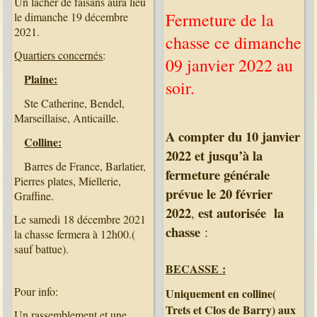
Un lâcher de faisans aura lieu
Fermeture de la
le dimanche 19 décembre
2021.
chasse ce dimanche
Quartiers concernés
:
09 janvier 2022 au
Plaine:
soir.
Ste Catherine, Bendel,
Marseillaise, Anticaille.
A compter du 10 janvier
Colline:
2022 et jusqu’à la
Barres de France, Barlatier,
fermeture générale
Pierres plates, Miellerie,
prévue le 20 février
Graffine.
2022
est autorisée la
,
Le samedi 18 décembre 2021
chasse
:
la chasse fermera à 12h00.(
sauf battue).
BECASSE :
Pour info:
Uniquement en colline(
Trets et Clos de Barry)
aux
Un rassemblement et une