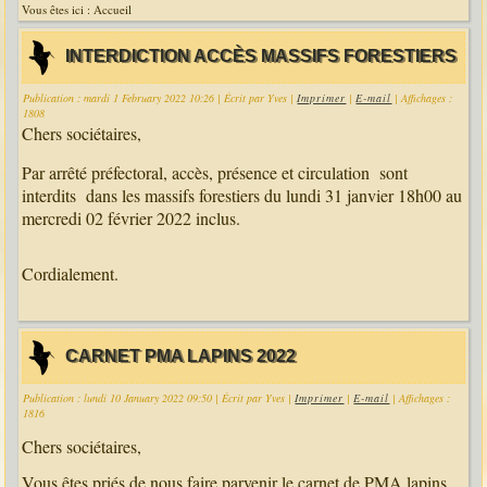
Vous êtes ici :
Accueil
INTERDICTION ACCÈS MASSIFS FORESTIERS
Publication : mardi 1 February 2022 10:26
|
Écrit par Yves
|
Imprimer
|
E-mail
| Affichages :
1808
Chers sociétaires,
Par arrêté préfectoral, accès, présence et circulation sont
interdits dans les massifs forestiers du lundi 31 janvier 18h00 au
mercredi 02 février 2022 inclus.
Cordialement.
CARNET PMA LAPINS 2022
Publication : lundi 10 January 2022 09:50
|
Écrit par Yves
|
Imprimer
|
E-mail
| Affichages :
1816
Chers sociétaires,
Vous êtes priés de nous faire parvenir le carnet de PMA lapins